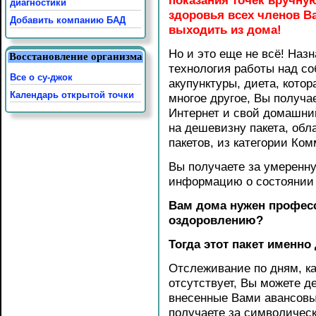
показания точек вручную
диагностики
здоровья всех членов Ва
Добавить компанию БАД
выходить из дома!
Но и это еще не всё! Наз
Восстановление организма
технология работы над с
Все о су-джок
акупунктуры, диета, кото
Календарь открытой точки
многое другое, Вы получае
Интернет и свой домашни
на дешевизну пакета, об
пакетов, из категории Ко
Вы получаете за умеренную
информацию о состоянии 
Вам дома нужен профес
оздоровлению?
Тогда этот пакет именно
Отслеживание по дням, ка
отсутствует, Вы можете де
внесенные Вами авансовы
получаете за символическ