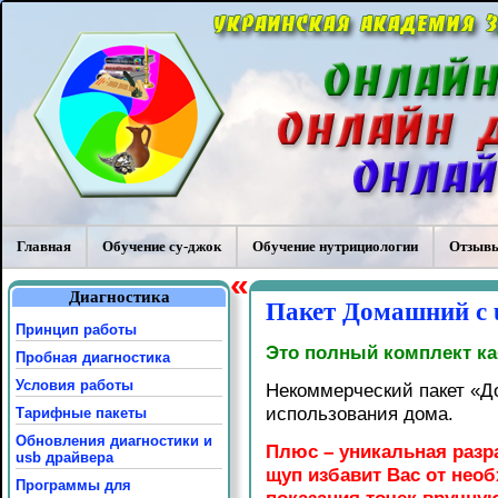
Главная
Обучение су-джок
Обучение нутрициологии
Отзывы
«
Диагностика
Пакет Домашний с 
Принцип работы
Это полный комплект ка
Пробная диагностика
Условия работы
Некоммерческий пакет «Д
использования дома.
Тарифные пакеты
Обновления диагностики и
Плюс – уникальная разр
usb драйвера
щуп избавит Вас от нео
Программы для