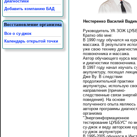
диагностики
Добавить компанию БАД
Нестеренко Василий Вади
Восстановление организма
Руководитель УА ЗОЖ ЦУБ
Все о су-джок
Кратко обо мне:
В 1990 году обучался на кур
Календарь открытой точки
массажа. В результате испо
уже свою технику диагности
позвоночника и массажа.
Автор обучающего курса ма
и диагностики позвоночника.
В 1997 году начал изучать с
акупунктуру, посещал лекци
Дже Ву. В следствии
продолжительной практики
акупунктуры, использую сво
направления (причино-
следственные связи энергий
поведения). На основе
полученного опыта являюсь
автором программы диагнос
организма
"Энергоинформационное
тестирование ЦУББУС" по м
су-джок и веду авторские ку
су-джок акупунктурe.
В 1995-2005 обучался в Инс