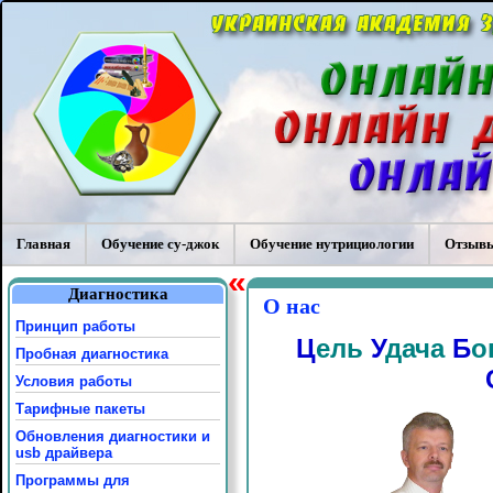
Главная
Обучение су-джок
Обучение нутрициологии
Отзывы
«
Диагностика
О нас
Принцип работы
Ц
ель
У
дача
Б
о
Пробная диагностика
Условия работы
Тарифные пакеты
Обновления диагностики и
usb драйвера
Программы для