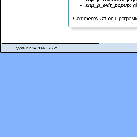
snp_p_exit_popup:
gl
Comments Off
on Программ
сделано в УА ЗОЖ ЦУББУС